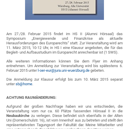
Am 27./28. Februar 2015 findet im HS II (Alumni Hörsaal) das
Symposium „Energiewende und Finanzkrise als aktuelle
Herausforderungen des Europarechts“ statt. Zur Veranstaltung wird am
11. März 2015, 10-12 Uhr, in HS I eine Klausur angeboten, die für das
Begleit- und Aufbaustudium im Europarecht anrechenbar ist (1 SWS).
Alle weiteren Informationen können Sie dem Flyer im Anhang
entnehmen. Um Anmeldung zur Veranstaltung wird bis spätestens 6.
Februar 2015 unter
l-oer-eur@jura.uni-wuerzburg.de
gebeten.
Die Anmeldung zur Klausur erfolgt bis zum 10. März 2015 separat
unter
sb@home
.
ACHTUNG RAUMÄNDERUNG:
Aufgrund der großen Nachfrage haben wir uns entschieden, die
Veranstaltung vom nur ca. 60 Plätze fassenden Hörsaal II in die
Neubaukirche
zu verlegen. Diese befindet sich ebenfalls in der Alten
Uni (Domerschulstr. 16), ist vom Innenhof aus zu betreten und stellt den
repräsentativsten Tagungsort der Fakultät dar. Meine Mitarbeiter und