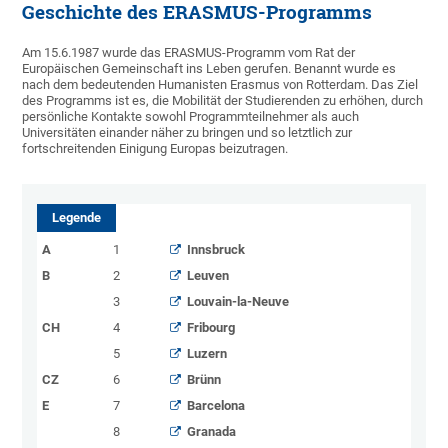
Geschichte des ERASMUS-Programms
Am 15.6.1987 wurde das ERASMUS-Programm vom Rat der
Europäischen Gemeinschaft ins Leben gerufen. Benannt wurde es
nach dem bedeutenden Humanisten Erasmus von Rotterdam. Das Ziel
des Programms ist es, die Mobilität der Studierenden zu erhöhen, durch
persönliche Kontakte sowohl Programmteilnehmer als auch
Universitäten einander näher zu bringen und so letztlich zur
fortschreitenden Einigung Europas beizutragen.
Legende
A
1
Innsbruck
B
2
Leuven
3
Louvain-la-Neuve
CH
4
Fribourg
5
Luzern
CZ
6
Brünn
E
7
Barcelona
8
Granada