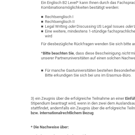
Ein Englisch B2 Level* kann Ihnen durch das Fachsprac
Kombinationsmöglichkeiten bestätigt werden:
Rechtsenglisch I
Rechtsenglisch II
Legal Writing
oder
Discussing US Legal Issues
oder
L
Eine weitere, mindestens 1-stündige fachsprachliche
wird
Für diesbezügliche Rückfragen wenden Sie sich bitte an 
*
Bitte beachten Sie
, dass diese Bescheinigung
nicht
mi
unserer Partneruniversitäten auf einen solchen Nachw
Für manche Gastuniversitäten bestehen Besonderheite
Bitte erkundigen Sie sich bei uns im Erasmus-Büro.
3) ein Zeugnis über die erfolgreiche Teilnahme an einer
Einfü
Stipendium beantragt wird, wenn in den zwei dem Auslandsa
stattfindet, andernfalls ein Zeugnis über die erfolgreiche Te
bzw. internationalrechtlichem Bezug
* Die Nachweise über: