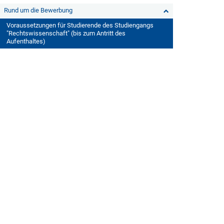
Rund um die Bewerbung
Voraussetzungen für Studierende des Studiengangs
"Rechtswissenschaft" (bis zum Antritt des
Aufenthaltes)