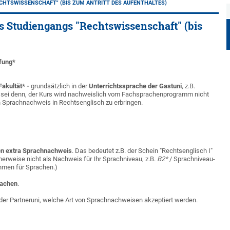
CHTSWISSENSCHAFT" (BIS ZUM ANTRITT DES AUFENTHALTES)
s Studiengangs "Rechtswissenschaft" (bis
fung*
akultät* -
grundsätzlich in der
Unterrichtssprache der Gastuni
, z.B.
s sei denn, der Kurs wird nachweislich vom Fachsprachenprogramm nicht
in Sprachnachweis in Rechtsenglisch zu erbringen.
nen extra Sprachnachweis
. Das bedeutet z.B. der Schein "Rechtsenglisch I"
cherweise nicht als Nachweis für Ihr Sprachniveau, z.B.
B2*
/ Sprachniveau-
men für Sprachen.)
achen
.
ei der Partneruni, welche Art von Sprachnachweisen akzeptiert werden.