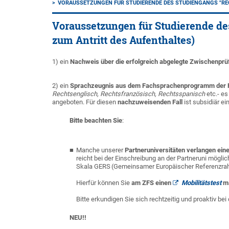
VORAUSSETZUNGEN FÜR STUDIERENDE DES STUDIENGANGS "RE
Voraussetzungen für Studierende de
zum Antritt des Aufenthaltes)
1) ein
Nachweis über die erfolgreich abgelegte Zwischenprü
2) ein
Sprachzeugnis aus dem Fachsprachenprogramm der F
Rechtsenglisch, Rechtsfranzösisch, Rechtsspanisch
etc.- e
angeboten. Für diesen
nachzuweisenden Fall
ist subsidiär e
Bitte beachten Sie
:
Manche unserer
Partneruniversitäten verlangen ei
reicht bei der Einschreibung an der Partneruni mögli
Skala GERS
(
Gemeinsamer Europäischer Referenzrah
Hierfür können Sie
am ZFS einen
Mobilitätstest
m
Bitte erkundigen Sie sich rechtzeitig und proaktiv b
NEU!!