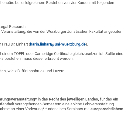
henbüro bei erfolgreichem Bestehen von vier Kursen mit folgenden
egal Research
 Veranstaltung, die von der Würzburger Juristischen Fakultät angeboten
Frau Dr. Linhart (
karin.linhart@uni-wuerzburg.de
).
t einem TOEFL oder Cambridge Certificate gleichzusetzen ist. Sollte eine
eis bestehen, muss dieser erbracht werden.
n, wie z.B. für Innsbruck und Luzern.
hrungsveranstaltung* in das Recht des jeweiligen Landes,
für das ein
ufenthalt vorangehenden Semestern eine solche Lehrveranstaltung
ilnahme an einer Vorlesung* * oder eines Seminars mit
europarechtlichem