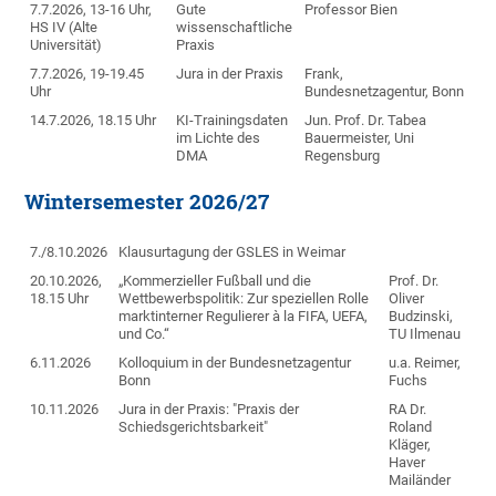
7.7.2026, 13-16 Uhr,
Gute
Professor Bien
HS IV (Alte
wissenschaftliche
Universität)
Praxis
7.7.2026, 19-19.45
Jura in der Praxis
Frank,
Uhr
Bundesnetzagentur, Bonn
14.7.2026, 18.15 Uhr
KI-Trainingsdaten
Jun. Prof. Dr. Tabea
im Lichte des
Bauermeister, Uni
DMA
Regensburg
Wintersemester 2026/27
7./8.10.2026
Klausurtagung der GSLES in Weimar
20.10.2026,
„Kommerzieller Fußball und die
Prof. Dr.
18.15 Uhr
Wettbewerbspolitik: Zur speziellen Rolle
Oliver
marktinterner Regulierer à la FIFA, UEFA,
Budzinski,
und Co.“
TU Ilmenau
6.11.2026
Kolloquium in der Bundesnetzagentur
u.a. Reimer,
Bonn
Fuchs
10.11.2026
Jura in der Praxis: "Praxis der
RA Dr.
Schiedsgerichtsbarkeit"
Roland
Kläger,
Haver
Mailänder