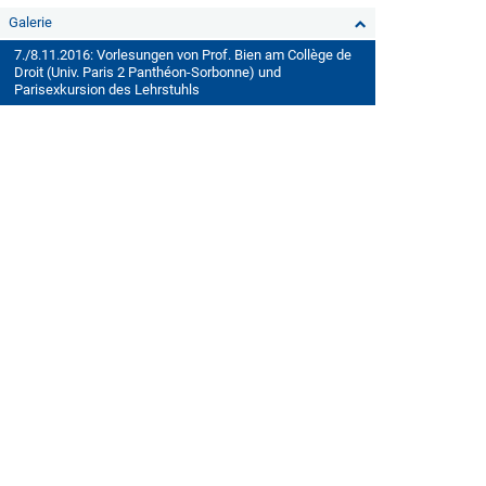
Galerie
7./8.11.2016: Vorlesungen von Prof. Bien am Collège de
Droit (Univ. Paris 2 Panthéon-Sorbonne) und
Parisexkursion des Lehrstuhls