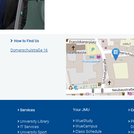
How to Find Us
Domerschulstraße 16
Your JMU
Services
C
WueStudy
University Library
P
WueCampus
s
IT Services
D
Class Schedule
University Sport
H