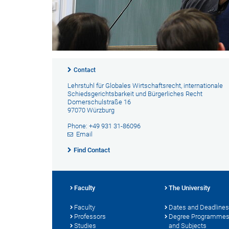
Contact
Lehrstuhl für Globales Wirtschaftsrecht, internationale
Schiedsgerichtsbarkeit und Bürgerliches Recht
Domerschulstraße 16
97070 Würzburg
Phone: +49 931 31-86096
Email
Find Contact
Faculty
The University
Faculty
Dates and Deadlines
Professors
Degree Programme
Studies
and Subjects