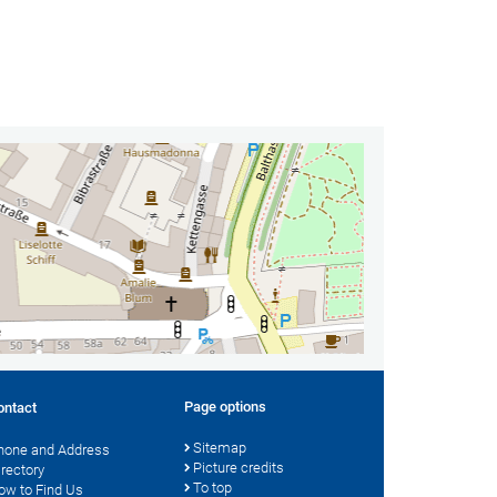
Page options
ontact
Sitemap
hone and Address
Picture credits
irectory
To top
ow to Find Us