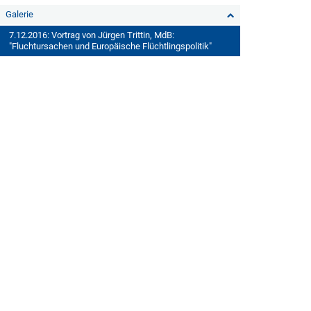
Galerie
7.12.2016: Vortrag von Jürgen Trittin, MdB:
"Fluchtursachen und Europäische Flüchtlingspolitik"