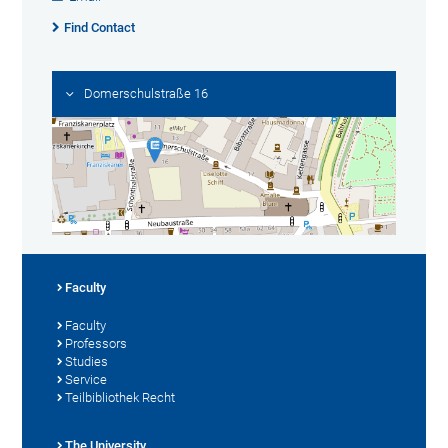
Find Contact
Domerschulstraße 16
Faculty
Faculty
Professors
Studies
Service
Teilbibliothek Recht
The University