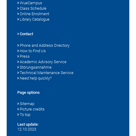
WueCampus
Class Schedule
Online Enrolment
Library Catalogue
Contact
Phone and Address Directory
How to Find Us
Press
Academic Advisory Service
Störungsannahme
Technical Maintenance Service
Need help quickly?
Page options
Sitemap
Picture credits
To top
Last update:
12.10.2023