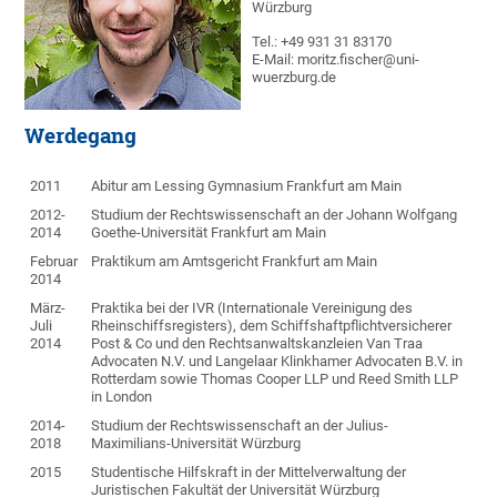
Würzburg
Tel.: +49 931 31 83170
E-Mail: moritz.fischer@uni-
wuerzburg.de
Werdegang
2011
Abitur am Lessing Gymnasium Frankfurt am Main
2012-
Studium der Rechtswissenschaft an der Johann Wolfgang
2014
Goethe-Universität Frankfurt am Main
Februar
Praktikum am Amtsgericht Frankfurt am Main
2014
März-
Praktika bei der IVR (Internationale Vereinigung des
Juli
Rheinschiffsregisters), dem Schiffshaftpflichtversicherer
2014
Post & Co und den Rechtsanwaltskanzleien Van Traa
Advocaten N.V. und Langelaar Klinkhamer Advocaten B.V. in
Rotterdam sowie Thomas Cooper LLP und Reed Smith LLP
in London
2014-
Studium der Rechtswissenschaft an der Julius-
2018
Maximilians-Universität Würzburg
2015
Studentische Hilfskraft in der Mittelverwaltung der
Juristischen Fakultät der Universität Würzburg