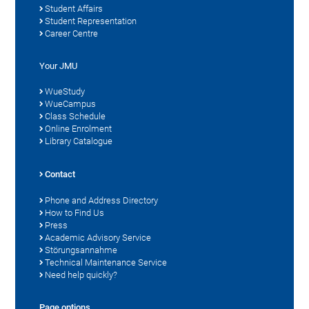
Student Affairs
Student Representation
Career Centre
Your JMU
WueStudy
WueCampus
Class Schedule
Online Enrolment
Library Catalogue
Contact
Phone and Address Directory
How to Find Us
Press
Academic Advisory Service
Störungsannahme
Technical Maintenance Service
Need help quickly?
Page options