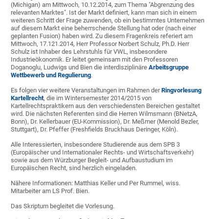
(Michigan) am Mittwoch, 10.12.2014, zum Thema "Abgrenzung des
relevanten Marktes". Ist der Markt definiert, kann man sich in einem
weiteren Schritt der Frage zuwenden, ob ein bestimmtes Unternehmen
auf diesem Markt eine beherrschende Stellung hat oder (nach einer
geplanten Fusion) haben wird. Zu diesem Fragenkreis referiert am
Mittwoch, 17.121.2014, Herr Professor Norbert Schulz, Ph.D. Herr
Schulz ist Inhaber des Lehrstuhls für VWL, insbesondere
Industrieökonomik. Er leitet gemeinsam mit den Professoren
Doganoglu, Ludwigs und Bien die interdisziplinäre
Arbeitsgruppe
Wettbewerb und Regulierung
.
Es folgen vier weitere Veranstaltungen im Rahmen der
Ringvorlesung
Kartellrecht
, die im Wintersemester 2014/2015 von
Kartellrechtspraktikern aus den verschiedensten Bereichen gestaltet
wird. Die nächsten Referenten sind die Herren Wilmsmann (BNetzA,
Bonn), Dr. Kellerbauer (EU-Kommission), Dr. Meßmer (Menold Bezler,
Stuttgart), Dr. Pfeffer (Freshfields Bruckhaus Deringer, Köln).
Alle Interessierten, insbesondere Studierende aus dem SPB 3
(Europäischer und Internationaler Rechts- und Wirtschaftsverkehr)
sowie aus dem Würzburger Begleit- und Aufbaustudium im
Europäischen Recht, sind herzlich eingeladen.
Nähere Informationen: Matthias Keller und Per Rummel, wiss.
Mitarbeiter am LS Prof. Bien.
Das Skriptum begleitet die Vorlesung.