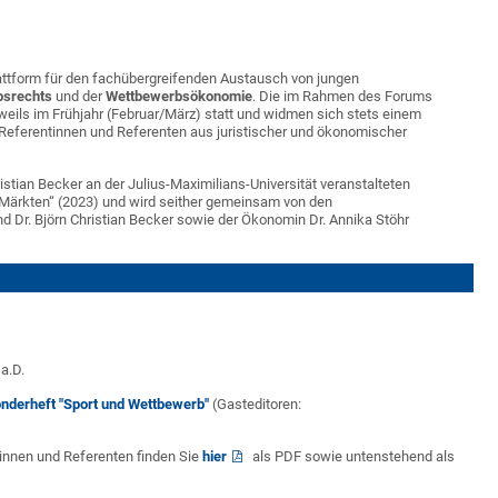
lattform für den fachübergreifenden Austausch von jungen
bsrechts
und der
Wettbewerbsökonomie
. Die im Rahmen des Forums
eils im Frühjahr (Februar/März) statt und widmen sich stets einem
 Referentinnen und Referenten aus juristischer und ökonomischer
istian Becker an der Julius-Maximilians-Universität veranstalteten
 Märkten“ (2023) und wird seither gemeinsam von den
d Dr. Björn Christian Becker sowie der Ökonomin Dr. Annika Stöhr
a.D.
nderheft "Sport und Wettbewerb"
(Gasteditoren:
innen und Referenten finden Sie
hier
als PDF sowie untenstehend als