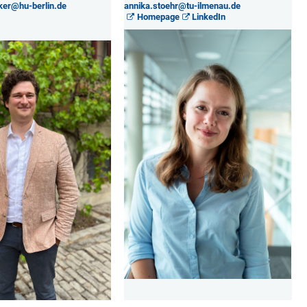
ker@hu-berlin.de
annika.stoehr@tu-ilmenau.de
Homepage
LinkedIn