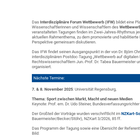
Das
Interdisziplinäre Forum Wettbewerb (IFW)
bildet eine P
Wissenschaftlerinnen und Wissenschaftlern des
Wettbewer
veranstalteten Tagungen finden im Zwei-Jahres-Rhythmus jew
aktuellen Rahmenthema, zu dem promovierte und habilitierte
Perspektive gemeinsam diskutieren.
Das IFW findet seinen Ausgangspunkt in der von Dr. Björn Chr
interdisziplinären Postdoc-Tagung „Wettbewerb auf digitalen
Rechtswissenschaftlern Jun.-Prof. Dr. Tabea Bauermeister un
organisiert.
Nächste Termine:
7. & 8. November 2025
: Universität Regensburg,
Thema: Sport zwischen Markt, Macht und neuen Medien
Keynote: Prof. em. Dr. Udo Steiner, Bundesverfassungsrichter 
Der Großteil der Vorträge wurden verschriftlicht im
NZKart-So
Bauermeister/Becker/Stöhr), NZKart 3/2026, 85 ff.
Das Programm der Tagung sowie eine Übersicht der Referent
Bild: