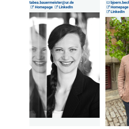
tabea.bauermeister@ur.de
bjoern.bec
Homepage
LinkedIn
Homepage
LinkedIn