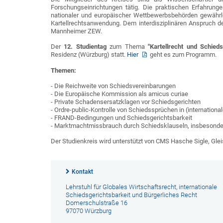
Forschungseinrichtungen tätig. Die praktischen Erfahrunge
nationaler und europäischer Wettbewerbsbehörden gewährl
Kartellrechtsanwendung. Dem interdisziplinären Anspruch 
Mannheimer ZEW.
Der
12. Studientag
zum Thema
"Kartellrecht und Schieds
Residenz (Würzburg) statt.
Hier
geht es zum Programm.
Themen:
- Die Reichweite von Schiedsvereinbarungen
- Die Europäische Kommission als amicus curiae
- Private Schadensersatzklagen vor Schiedsgerichten
- Ordre-public-Kontrolle von Schiedssprüchen in (internationale
- FRAND-Bedingungen und Schiedsgerichtsbarkeit
- Marktmachtmissbrauch durch Schiedsklauseln, insbesondere
Der Studienkreis wird unterstützt von CMS Hasche Sigle, Gle
Kontakt
Lehrstuhl für Globales Wirtschaftsrecht, internationale
Schiedsgerichtsbarkeit und Bürgerliches Recht
Domerschulstraße 16
97070 Würzburg