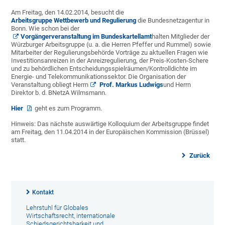
Am Freitag, den 14.02.2014, besucht die
Arbeitsgruppe Wettbewerb und Regulierung
die Bundesnetzagentur in
Bonn. Wie schon bei der
Vorgängerveranstaltung im Bundeskartellamt
halten Mitglieder der
Würzburger Arbeitsgruppe (u. a. die Herren Pfeffer und Rummel) sowie
Mitarbeiter der Regulierungsbehörde Vorträge zu aktuellen Fragen wie
Investitionsanreizen in der Anreizregulierung, der Preis-Kosten-Schere
und zu behördlichen Entscheidungsspielräumen/Kontrolldichte im
Energie- und Telekommunikationssektor. Die Organisation der
Veranstaltung obliegt Herrn
Prof. Markus Ludwigs
und Herrn
Direktor b. d. BNetzA Wilmsmann.
Hier
geht es zum Programm.
Hinweis: Das nächste auswärtige Kolloquium der Arbeitsgruppe findet
am Freitag, den 11.04.2014 in der Europäischen Kommission (Brüssel)
statt.
Zurück
Kontakt
Lehrstuhl für Globales
Wirtschaftsrecht, internationale
Schiedsgerichtsbarkeit und