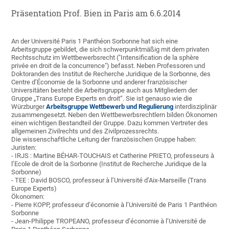
Präsentation Prof. Bien in Paris am 6.6.2014
An der Université Paris 1 Panthéon Sorbonne hat sich eine
Arbeitsgruppe gebildet, die sich schwerpunktmäßig mit dem privaten
Rechtsschutz im Wettbewerbsrecht ("Intensification de la sphère
privée en droit de la concurrence") befasst. Neben Professoren und
Doktoranden des Institut de Recherche Juridique de la Sorbonne, des
Centre d’Économie de la Sorbonne und anderer französischer
Universitäten besteht die Arbeitsgruppe auch aus Mitgliedern der
Gruppe „Trans Europe Experts en droit“. Sie ist genauso wie die
Würzburger
Arbeitsgruppe Wettbewerb und Regulierung
interdisziplinär
zusammengesetzt. Neben den Wettbewerbsrechtlern bilden Ökonomen
einen wichtigen Bestandteil der Gruppe. Dazu kommen Vertreter des
allgemeinen Zivilrechts und des Zivilprozessrechts.
Die wissenschaftliche Leitung der französischen Gruppe haben:
Juristen:
- IRJS : Martine BÉHAR-TOUCHAIS et Catherine PRIETO, professeurs à
l’Ecole de droit de la Sorbonne (Institut de Recherche Juridique de la
Sorbonne)
- TEE : David BOSCO, professeur à l’Université d’Aix-Marseille (Trans
Europe Experts)
Ökonomen:
- Pierre KOPP, professeur d’économie à l’Université de Paris 1 Panthéon
Sorbonne
- Jean-Philippe TROPEANO, professeur d’économie à l’Université de