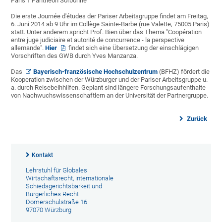
Paris 1 Panthéon Sorbonne
Die erste Journée d'études der Pariser Arbeitsgruppe findet am Freitag,
6. Juni 2014 ab 9 Uhr im Collège Sainte-Barbe (rue Valette, 75005 Paris)
statt. Unter anderem spricht Prof. Bien über das Thema "Coopération
entre juge judiciaire et autorité de concurrence - la perspective
allemande".
Hier
findet sich eine Übersetzung der einschlägigen
Vorschriften des GWB durch Yves Manzanza.
Das
Bayerisch-französische Hochschulzentrum
(BFHZ) fördert die
Kooperation zwischen der Würzburger und der Pariser Arbeitsgruppe u.
a. durch Reisebeihhilfen. Geplant sind längere Forschungsaufenthalte
von Nachwuchswissenschaftlern an der Universität der Partnergruppe.
Zurück
Kontakt
Lehrstuhl für Globales
Wirtschaftsrecht, internationale
Schiedsgerichtsbarkeit und
Bürgerliches Recht
Domerschulstraße 16
97070 Würzburg