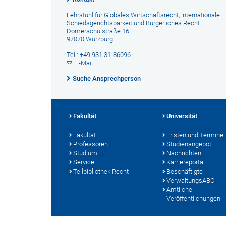
Lehrstuhl für Globales Wirtschaftsrecht, internationale
Schiedsgerichtsbarkeit und Bürgerliches Recht
Domerschulstraße 16
97070 Würzburg
Tel.: +49 931 31-86096
E-Mail
Suche Ansprechperson
Fakultät
Universität
Fakultät
Fristen und Termine
Professoren
Studienangebot
Studium
Nachrichten
Service
Karriereportal
Teilbibliothek Recht
Beschäftigte
VerwaltungsABC
Amtliche
Veröffentlichungen