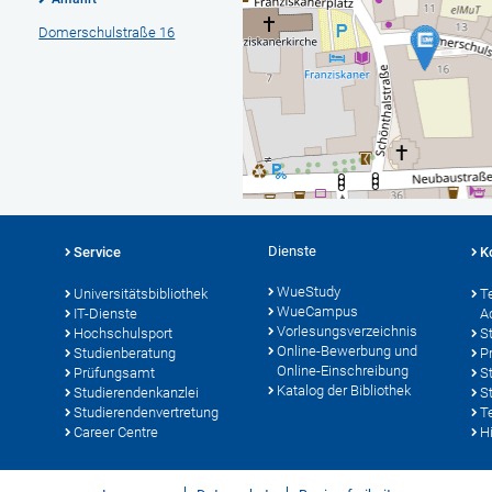
Domerschulstraße 16
Dienste
Service
K
WueStudy
Universitätsbibliothek
T
WueCampus
IT-Dienste
A
Vorlesungsverzeichnis
Hochschulsport
S
Online-Bewerbung und
Studienberatung
P
Online-Einschreibung
Prüfungsamt
S
Katalog der Bibliothek
Studierendenkanzlei
S
Studierendenvertretung
T
Career Centre
Hi