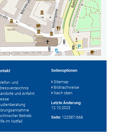
Seitenoptionen
ontakt
Sitemap
elefon- und
Bildnachweise
dressverzeichnis
Nach oben
tandorte und Anfahrt
resse
Letzte Änderung:
tudienberatung
12.10.2023
törungsannahme
echnischer Betrieb
Seite:
122587/668
lfe im Notfall