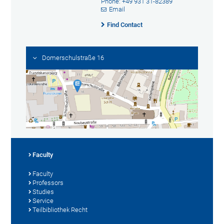
Phone: +49 931 31-82389
Email
Find Contact
Domerschulstraße 16
Faculty
Faculty
Professors
Studies
Service
Teilbibliothek Recht