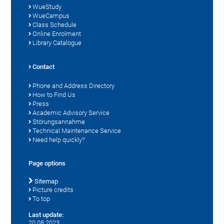
WueStudy
WueCampus
Class Schedule
Online Enrolment
Library Catalogue
Contact
Phone and Address Directory
How to Find Us
Press
Academic Advisory Service
Störungsannahme
Technical Maintenance Service
Need help quickly?
Page options
Sitemap
Picture credits
To top
Last update:
20.08.2023