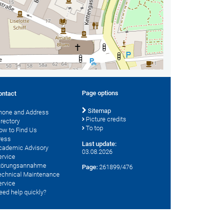
Page options
ontact
Sitemap
hone and Address
Picture credits
irectory
To top
ow to Find Us
ress
Last update:
cademic Advisory
03.08.2026
ervice
törungsannahme
Page:
261899/476
echnical Maintenance
ervice
eed help quickly?