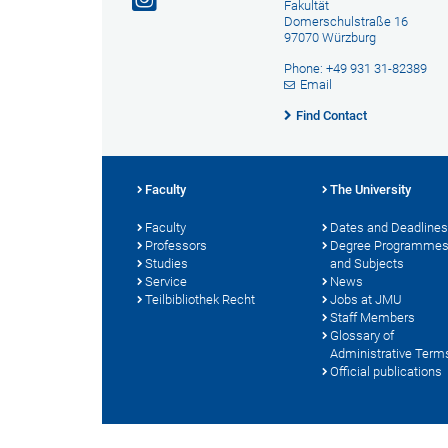
Fakultät
Domerschulstraße 16
97070 Würzburg
Phone: +49 931 31-82389
Email
Find Contact
Faculty
The University
Faculty
Dates and Deadlines
Professors
Degree Programme
Studies
and Subjects
Service
News
Teilbibliothek Recht
Jobs at JMU
Staff Members
Glossary of
Administrative Term
Official publications