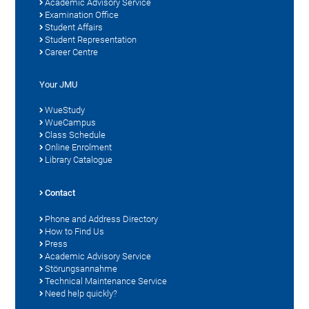
Academic Advisory Service
Examination Office
Student Affairs
Student Representation
Career Centre
Your JMU
WueStudy
WueCampus
Class Schedule
Online Enrolment
Library Catalogue
Contact
Phone and Address Directory
How to Find Us
Press
Academic Advisory Service
Störungsannahme
Technical Maintenance Service
Need help quickly?