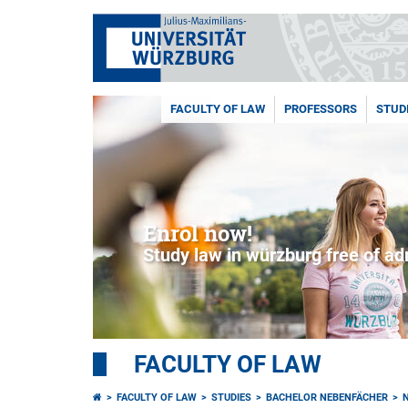
FACULTY OF LAW
PROFESSORS
STUD
Enrol now!
Study law in würzburg free of a
FACULTY OF LAW
FACULTY OF LAW
STUDIES
BACHELOR NEBENFÄCHER