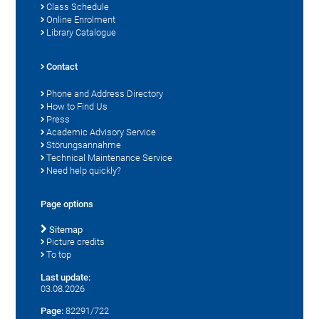
Class Schedule
Online Enrolment
Library Catalogue
Contact
Phone and Address Directory
How to Find Us
Press
Academic Advisory Service
Störungsannahme
Technical Maintenance Service
Need help quickly?
Page options
Sitemap
Picture credits
To top
Last update:
03.08.2026
Page:
82291/722