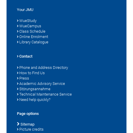
Your JMU
WueStudy
WueCampus
Class Schedule
Online Enrolment
Library Catalogue
Contact
Phone and Address Directory
How to Find Us
Press
Academic Advisory Service
Störungsannahme
Technical Maintenance Service
Need help quickly?
Page options
Sitemap
Picture credits