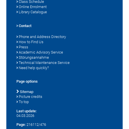
Class Schedule
Online Enrolment
Library Catalogue
Contact
Phone and Address Directory
How to Find Us
Press
Academic Advisory Service
Störungsannahme
Technical Maintenance Service
Need help quickly?
Page options
Sitemap
Picture credits
To top
Last update:
04.03.2026
Page:
216112/476