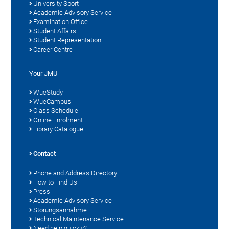
University Sport
Academic Advisory Service
Examination Office
Student Affairs
Student Representation
Career Centre
Your JMU
WueStudy
WueCampus
Class Schedule
Online Enrolment
Library Catalogue
Contact
Phone and Address Directory
How to Find Us
Press
Academic Advisory Service
Störungsannahme
Technical Maintenance Service
Need help quickly?