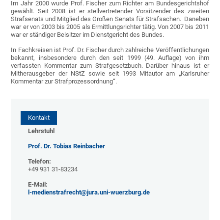
Im Jahr 2000 wurde Prof. Fischer zum Richter am Bundesgerichtshof
gewählt. Seit 2008 ist er stellvertretender Vorsitzender des zweiten
Strafsenats und Mitglied des Großen Senats für Strafsachen. Daneben
war er von 2003 bis 2005 als Ermittlungsrichter tätig. Von 2007 bis 2011
war er ständiger Beisitzer im Dienstgericht des Bundes.
In Fachkreisen ist Prof. Dr. Fischer durch zahlreiche Veröffentlichungen
bekannt, insbesondere durch den seit 1999 (49. Auflage) von ihm
verfassten Kommentar zum Strafgesetzbuch. Darüber hinaus ist er
Mitherausgeber der NStZ sowie seit 1993 Mitautor am „Karlsruher
Kommentar zur Strafprozessordnung“.
Kontakt
Lehrstuhl
Prof. Dr. Tobias Reinbacher
Telefon:
+49 931 31-83234
E-Mail:
l-medienstrafrecht@jura.uni-wuerzburg.de