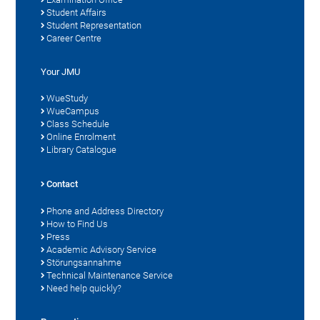
Student Affairs
Student Representation
Career Centre
Your JMU
WueStudy
WueCampus
Class Schedule
Online Enrolment
Library Catalogue
Contact
Phone and Address Directory
How to Find Us
Press
Academic Advisory Service
Störungsannahme
Technical Maintenance Service
Need help quickly?