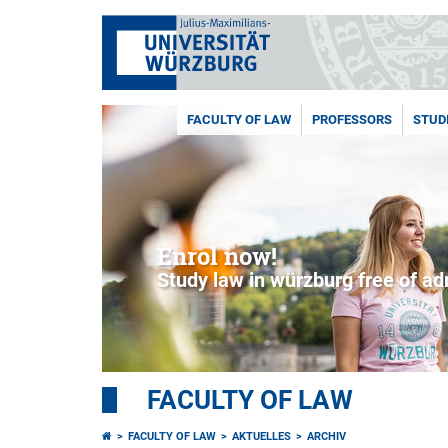
FACULTY OF LAW
PROFESSORS
STUD
Enrol now!
Study law in würzburg free of a
FACULTY OF LAW
FACULTY OF LAW
AKTUELLES
ARCHIV