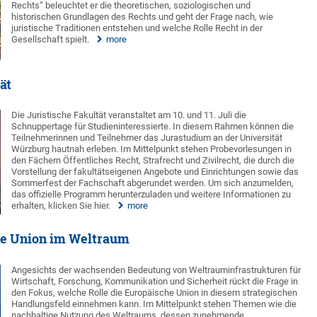
Rechts“ beleuchtet er die theoretischen, soziologischen und
historischen Grundlagen des Rechts und geht der Frage nach, wie
juristische Traditionen entstehen und welche Rolle Recht in der
Gesellschaft spielt.
more
ät
Die Juristische Fakultät veranstaltet am 10. und 11. Juli die
Schnuppertage für Studieninteressierte. In diesem Rahmen können die
Teilnehmerinnen und Teilnehmer das Jurastudium an der Universität
Würzburg hautnah erleben. Im Mittelpunkt stehen Probevorlesungen in
den Fächern Öffentliches Recht, Strafrecht und Zivilrecht, die durch die
Vorstellung der fakultätseigenen Angebote und Einrichtungen sowie das
Sommerfest der Fachschaft abgerundet werden. Um sich anzumelden,
das offizielle Programm herunterzuladen und weitere Informationen zu
erhalten, klicken Sie hier.
more
he Union im Weltraum
Angesichts der wachsenden Bedeutung von Weltrauminfrastrukturen für
Wirtschaft, Forschung, Kommunikation und Sicherheit rückt die Frage in
den Fokus, welche Rolle die Europäische Union in diesem strategischen
Handlungsfeld einnehmen kann. Im Mittelpunkt stehen Themen wie die
nachhaltige Nutzung des Weltraums, dessen zunehmende