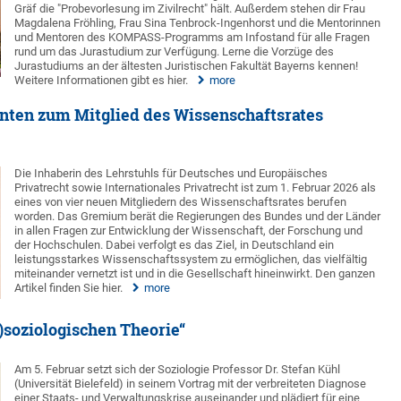
Gräf die "Probevorlesung im Zivilrecht" hält. Außerdem stehen dir Frau
Magdalena Fröhling, Frau Sina Tenbrock-Ingenhorst und die Mentorinnen
und Mentoren des KOMPASS-Programms am Infostand für alle Fragen
rund um das Jurastudium zur Verfügung. Lerne die Vorzüge des
Jurastudiums an der ältesten Juristischen Fakultät Bayerns kennen!
Weitere Informationen gibt es hier.
more
nten zum Mitglied des Wissenschaftsrates
Die Inhaberin des Lehrstuhls für Deutsches und Europäisches
Privatrecht sowie Internationales Privatrecht ist zum 1. Februar 2026 als
eines von vier neuen Mitgliedern des Wissenschaftsrates berufen
worden. Das Gremium berät die Regierungen des Bundes und der Länder
in allen Fragen zur Entwicklung der Wissenschaft, der Forschung und
der Hochschulen. Dabei verfolgt es das Ziel, in Deutschland ein
leistungsstarkes Wissenschaftssystem zu ermöglichen, das vielfältig
miteinander vernetzt ist und in die Gesellschaft hineinwirkt. Den ganzen
Artikel finden Sie hier.
more
)soziologischen Theorie“
Am 5. Februar setzt sich der Soziologie Professor Dr. Stefan Kühl
(Universität Bielefeld) in seinem Vortrag mit der verbreiteten Diagnose
einer Staats- und Verwaltungskrise auseinander und plädiert für eine