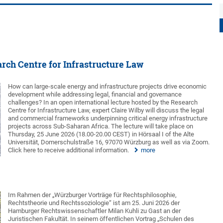
arch Centre for Infrastructure Law
How can large-scale energy and infrastructure projects drive economic
development while addressing legal, financial and governance
challenges? In an open international lecture hosted by the Research
Centre for Infrastructure Law, expert Claire Wilby will discuss the legal
and commercial frameworks underpinning critical energy infrastructure
projects across Sub-Saharan Africa. The lecture will take place on
Thursday, 25 June 2026 (18.00-20.00 CEST) in Hörsaal I of the Alte
Universität, Domerschulstraße 16, 97070 Würzburg as well as via Zoom.
Click here to receive additional information.
more
Im Rahmen der „Würzburger Vorträge für Rechtsphilosophie,
Rechtstheorie und Rechtssoziologie“ ist am 25. Juni 2026 der
Hamburger Rechtswissenschaftler Milan Kuhli zu Gast an der
Juristischen Fakultät. In seinem öffentlichen Vortrag „Schulen des