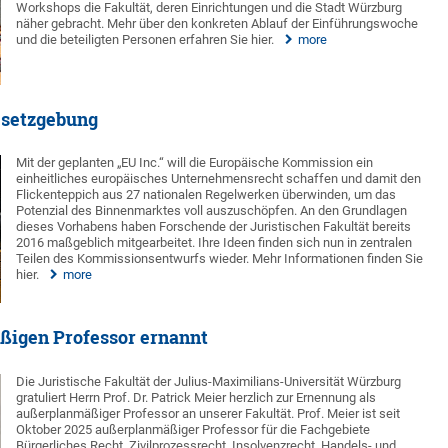
Workshops die Fakultät, deren Einrichtungen und die Stadt Würzburg
näher gebracht. Mehr über den konkreten Ablauf der Einführungswoche
und die beteiligten Personen erfahren Sie hier.
more
esetzgebung
Mit der geplanten „EU Inc.“ will die Europäische Kommission ein
einheitliches europäisches Unternehmensrecht schaffen und damit den
Flickenteppich aus 27 nationalen Regelwerken überwinden, um das
Potenzial des Binnenmarktes voll auszuschöpfen. An den Grundlagen
dieses Vorhabens haben Forschende der Juristischen Fakultät bereits
2016 maßgeblich mitgearbeitet. Ihre Ideen finden sich nun in zentralen
Teilen des Kommissionsentwurfs wieder. Mehr Informationen finden Sie
hier.
more
ßigen Professor ernannt
Die Juristische Fakultät der Julius-Maximilians-Universität Würzburg
gratuliert Herrn Prof. Dr. Patrick Meier herzlich zur Ernennung als
außerplanmäßiger Professor an unserer Fakultät. Prof. Meier ist seit
Oktober 2025 außerplanmäßiger Professor für die Fachgebiete
Bürgerliches Recht, Zivilprozessrecht, Insolvenzrecht, Handels- und