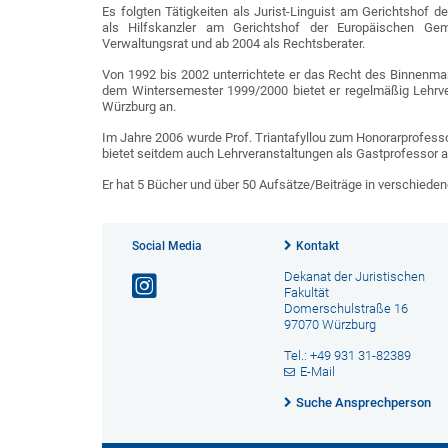
Es folgten Tätigkeiten als Jurist-Linguist am Gerichtshof 
als Hilfskanzler am Gerichtshof der Europäischen Ge
Verwaltungsrat und ab 2004 als Rechtsberater.
Von 1992 bis 2002 unterrichtete er das Recht des Binnenmark
dem Wintersemester 1999/2000 bietet er regelmäßig Lehrver
Würzburg an.
Im Jahre 2006 wurde Prof. Triantafyllou zum Honorarprofesso
bietet seitdem auch Lehrveranstaltungen als Gastprofessor an
Er hat 5 Bücher und über 50 Aufsätze/Beiträge in verschieden
Social Media
Kontakt
Dekanat der Juristischen
Fakultät
Domerschulstraße 16
97070 Würzburg
Tel.: +49 931 31-82389
E-Mail
Suche Ansprechperson