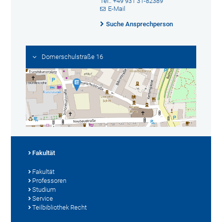
Tel.: +49 931 31-82389
E-Mail
Suche Ansprechperson
Domerschulstraße 16
Fakultät
Fakultät
Professoren
Studium
Service
Teilbibliothek Recht