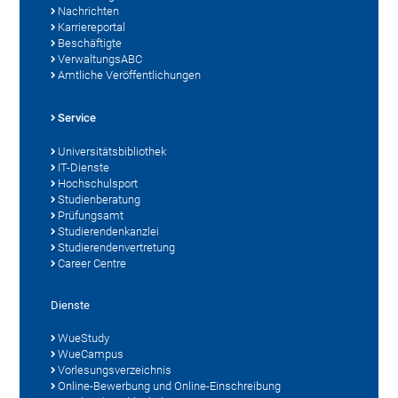
Nachrichten
Karriereportal
Beschäftigte
VerwaltungsABC
Amtliche Veröffentlichungen
Service
Universitätsbibliothek
IT-Dienste
Hochschulsport
Studienberatung
Prüfungsamt
Studierendenkanzlei
Studierendenvertretung
Career Centre
Dienste
WueStudy
WueCampus
Vorlesungsverzeichnis
Online-Bewerbung und Online-Einschreibung