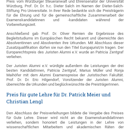
Preis vom Würzburger Steueranwalt und Ehrensenator der Universität
Würzburg, Prof. Dr. Dr. h.c. Dieter Salch im Namen der Dieter-Salch-
Stiftung Pro Universitate. In ihrer Rede bedankte sich die Preisträgerin
für die Ehrung und für die gemeinschaftliche Zusammenarbeit der
Examenskandidatinnen und -kandidaten während der
Vorbereitungszeit.
Anschließend gab Prof. Dr. Oliver Remien die Ergebnisse des
Begleitstudiums im Europäischen Recht bekannt und überreichte den
Absolventinnen und Absolventen ihre Urkunden. Mit Abschluss dieser
Zusatzqualifikation dürfen sie nun den Titel Europajurist/in tragen. Der
Europarechtspreis des Juristen Alumni e.V. wurde an Patricia Zentgraf
verliehen.
Der Juristen Alumni e.V. würdigte außerdem die Leistungen der drei
besten KandidatInnen, Patricia Zentgraf, Marius Müller und Ronja
Maihöfer mit dem Alumni Examenspreise der Juristischen Fakultät.
Prof. Dr. Dr. Eric Hilgendorf, Vorsitzender der Juristen Alumni,
überreichte die Urkunden und beglückwünschte die PreisträgerInnen.
Preis für gute Lehre für Dr. Patrick Meier und
Christian Lengl
Den Abschluss der Preisverleihungen bildete die Vergabe des Preises
für Gute Lehre. Dieser wird nicht an die ExamenskandidatInnen
verliehen, sondern honoriert die Leistungen in der Lehre von
wissenschaftlichen Mitarbeitern und akademischen Räten der