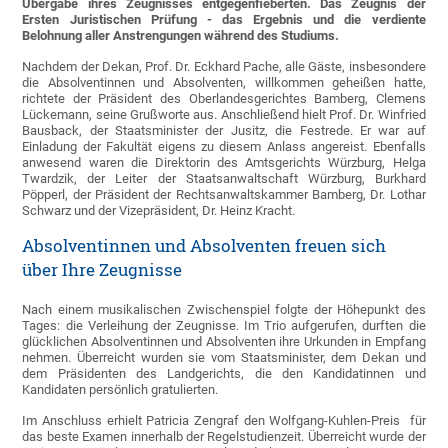
Übergabe ihres Zeugnisses entgegenfieberten. Das Zeugnis der
Ersten Juristischen Prüfung - das Ergebnis und die verdiente
Belohnung aller Anstrengungen während des Studiums.
Nachdem der Dekan, Prof. Dr. Eckhard Pache, alle Gäste, insbesondere
die Absolventinnen und Absolventen, willkommen geheißen hatte,
richtete der Präsident des Oberlandesgerichtes Bamberg, Clemens
Lückemann, seine Grußworte aus. Anschließend hielt Prof. Dr. Winfried
Bausback, der Staatsminister der Jusitz, die Festrede. Er war auf
Einladung der Fakultät eigens zu diesem Anlass angereist. Ebenfalls
anwesend waren die Direktorin des Amtsgerichts Würzburg, Helga
Twardzik, der Leiter der Staatsanwaltschaft Würzburg, Burkhard
Pöpperl, der Präsident der Rechtsanwaltskammer Bamberg, Dr. Lothar
Schwarz und der Vizepräsident, Dr. Heinz Kracht.
Absolventinnen und Absolventen freuen sich
über Ihre Zeugnisse
Nach einem musikalischen Zwischenspiel folgte der Höhepunkt des
Tages: die Verleihung der Zeugnisse. Im Trio aufgerufen, durften die
glücklichen Absolventinnen und Absolventen ihre Urkunden in Empfang
nehmen. Überreicht wurden sie vom Staatsminister, dem Dekan und
dem Präsidenten des Landgerichts, die den Kandidatinnen und
Kandidaten persönlich gratulierten.
Im Anschluss erhielt Patricia Zengraf den Wolfgang-Kuhlen-Preis für
das beste Examen innerhalb der Regelstudienzeit. Überreicht wurde der