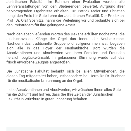
Juristischen Fakultät. Im Rahmen einer Evaluation wurden alle
Lehrveranstaltungen von den Studierenden bewertet. Aufgrund ihrer
hervorragenden Ergebnisse erhielten Dr. Patrick Meier und Christian
Lengl den Preis für Gute Lehre der Juristischen Fakultät. Der Prodekan,
Prof. Dr. Olaf Sosnitza, nahm die Verleihung vor und bedankte sich bei
den Preisträgern für ihre gelungene Arbeit.
Nach den abschließenden Worten des Dekans erfüllten nocheinmal die
eindrucksvollen Klänge der Orgel das Innere der Neubaukirche.
Nachdem das traditionelle Gruppenbild aufgenommen war, begaben
sich alle in das Foyer der Neubaukirche. Dort wurden die
Absolventinnen und Absolventen von ihren Familien und Freunden
herzlich beglückwünscht. In gelassener Stimmung wurde auf das
frisch erworbene Zeugnis angestoßen.
Die Juristische Fakultät bedankt sich bei allen Mitwirkenden, die
diesen Tag mitgestaltet haben, insbesondere bei Herrn Dr. Dr. Buchner
für die musikalische Umrahmung an der Orgel.
Liebe Absolventinnen und Absolventen, wir wüschen Ihnen alles Gute
für die Zukunft und hoffen, dass Sie Ihre Zeit an der Juristischen
Fakultät in Würzburg in guter Erinnerung behalten.