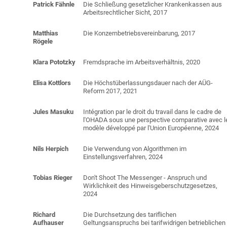
Patrick
Fähnle
Die Schließung gesetzlicher Krankenkassen aus
Arbeitsrechtlicher Sicht, 2017
Matthias
Die Konzernbetriebsvereinbarung, 2017
Rögele
Klara
Pototzky
Fremdsprache im Arbeitsverhältnis, 2020
Elisa
Kottlors
Die Höchstüberlassungsdauer nach der AÜG-
Reform 2017, 2021
Jules
Masuku
Intégration par le droit du travail dans le cadre de
l'OHADA sous une perspective comparative avec l
modèle développé par l'Union Européenne, 2024
Nils Herpich
Die Verwendung von Algorithmen im
Einstellungsverfahren, 2024
Tobias Rieger
Don't Shoot The Messenger - Anspruch und
Wirklichkeit des Hinweisgeberschutzgesetzes,
2024
Richard
Die Durchsetzung des tariflichen
Aufhauser
Geltungsanspruchs bei tarifwidrigen betrieblichen