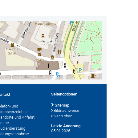
Seitenoptionen
ontakt
Sitemap
elefon- und
Bildnachweise
dressverzeichnis
Nach oben
tandorte und Anfahrt
resse
Letzte Änderung:
tudienberatung
05.01.2026
törungsannahme