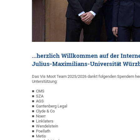
...herzlich Willkommen auf der Intern
Julius-Maximilians-Universität Würz
Das Vis Moot Team 2025/2026 dankt folgenden Spendern herzlic
Unterstützung:
CMS
SZA
AGS
Gantenberg Legal
Clyde & Co
Noerr
Linklaters
Wendelstein
Poellath
Metis