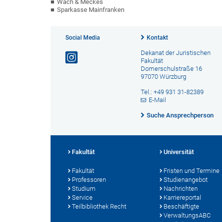
Wach & Meckes
Sparkasse Mainfranken
Social Media
Kontakt
Dekanat der Juristischen
Fakultät
Domerschulstraße 16
97070 Würzburg
Tel.: +49 931 31-82389
E-Mail
Suche Ansprechperson
Fakultät
Universität
Fakultät
Fristen und Termine
Professoren
Studienangebot
Studium
Nachrichten
Service
Karriereportal
Teilbibliothek Recht
Beschäftigte
VerwaltungsABC