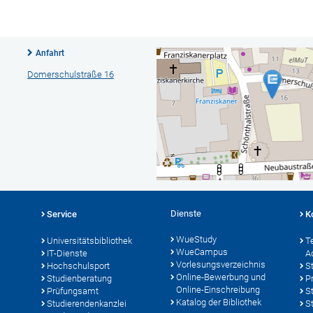
Anfahrt
Domerschulstraße 16
Dienste
Service
K
WueStudy
Universitätsbibliothek
T
WueCampus
IT-Dienste
A
Vorlesungsverzeichnis
Hochschulsport
S
Online-Bewerbung und
Studienberatung
P
Online-Einschreibung
Prüfungsamt
S
Katalog der Bibliothek
Studierendenkanzlei
S