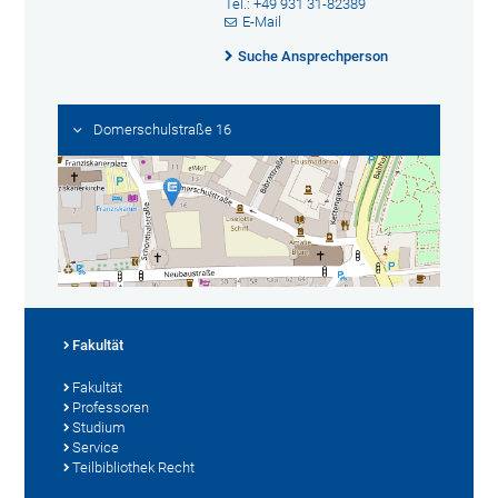
Tel.: +49 931 31-82389
E-Mail
Suche Ansprechperson
Domerschulstraße 16
Fakultät
Fakultät
Professoren
Studium
Service
Teilbibliothek Recht