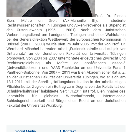
Prof. Dr. Florian
Bien, Maître en Droit (Aix-Marseille III), studierte
Rechtswissenschaften in Tübingen und Aix-en-Provence als Stipendiat
des Cusanuswerks (1996 – 2001). Nach dem Juristischen
Vorbereitungsdienst am Landgericht Tübingen und einer Wahlstation
bei der Generaldirektion Wettbewerb der Europäischen Kommission in
Brüssel (2001 – 2003) wurde Bien im Jahr 2006 mit der von Prof. Dr.
Wernhard Möschel betreuten Arbeit „Fusionskontrolle und subjektiver
Drittschutz“ an der Juristischen Fakultät der Universität Tübingen
promoviert. Von 2004 bis 2007 unterrichtete er deutsches Zivilrecht und
Rechtsvergleichung als Maître de conférences associé
(Universitätsdozent) und DAAD-Fachlektor an der Université Paris 1
Panthéon-Sorbonne. Von 2007 – 2011 war Bien Akademischer Rat a. Z.
an der Juristischen Fakultät der Universität Tübingen, wo er sich am
18.1.2011 mit der Schrift „Haftungskoordination in der arbeitsteiligen
Pflichtenkette. Zugleich ein Beitrag zum Dogma von der Relativität der
Schuldverhältnisse“ habilitierte. Seit 1.4.2011 ist Prof. Bien Inhaber des
Lehrstuhls für globales Wirtschaftsrecht, internationale
Schiedsgerichtsbarkeit und Bürgerliches Recht an der Juristischen
Fakultät der Universität Würzburg.
Social Media
Kontakt