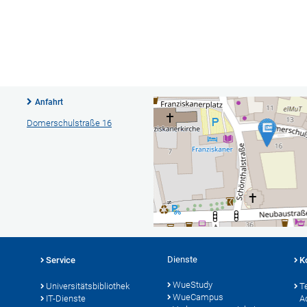
Anfahrt
Domerschulstraße 16
Dienste
Service
K
WueStudy
Universitätsbibliothek
T
WueCampus
IT-Dienste
A