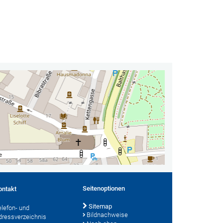
Seitenoptionen
ontakt
Sitemap
elefon- und
Bildnachweise
dressverzeichnis