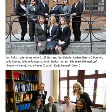
Von links nach rechts (oben): Jill Barrett, Ann-Kristin Jordan, Eanna O'Donnell,
Leila Meyer, Juliane langguth, Josip Rados (unten): Elisabeth Hünnerkopf
(Student-Coach), Katia Rener (Coach), Katja Dengel (Coach)